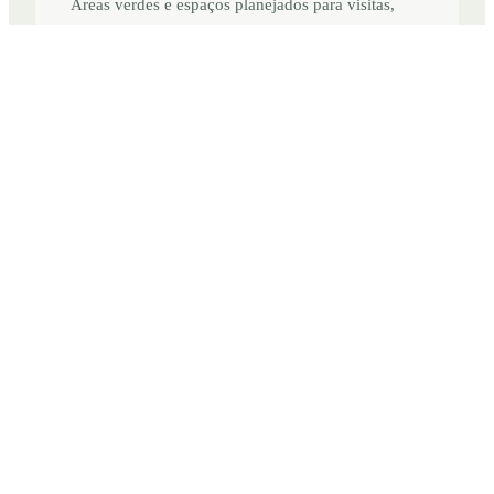
Áreas verdes e espaços planejados para visitas,
despedidas e momentos de memória.
Suporte 24 horas
Equipe disponível para urgências e orientações
quando a família mais precisa.