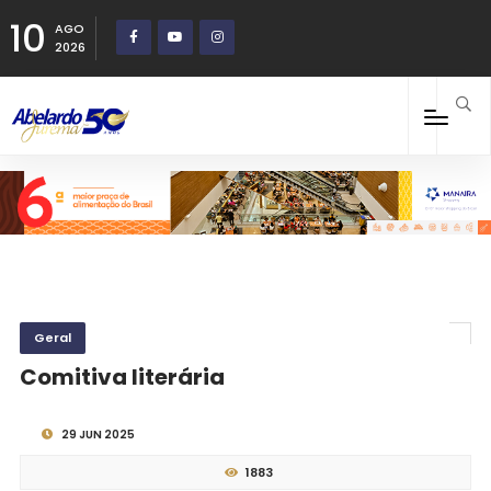
10
AGO
2026
Geral
Comitiva literária
29 JUN 2025
1883