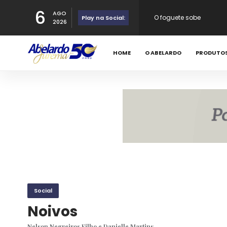
6
AGO
No Jardim Oceania
Play na Social:
2026
HOME
O ABELARDO
PRODUTO
Happy Birthday
Eleições APL
Social
Noivos
Nelson Negreiros Filho e Danielle Martins