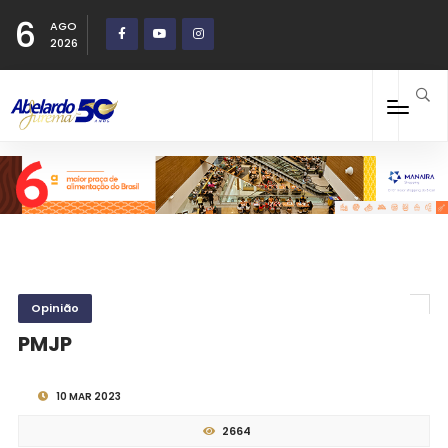
6
AGO
2026
Opinião
PMJP
10 MAR 2023
2664