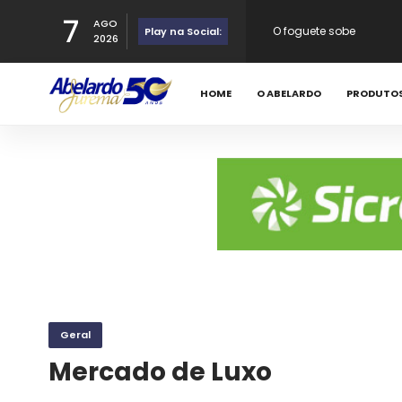
O foguete sobe
7
AGO
Play na Social:
2026
Aniversariante - 06 - 0
HOME
O ABELARDO
PRODUTO
Happy Birthday
Eleições APL
Geral
Mercado de Luxo