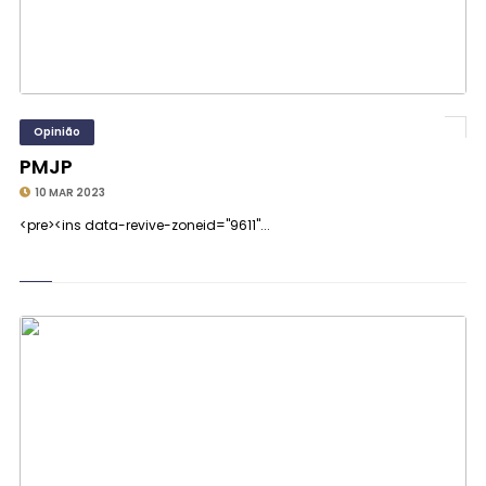
Opinião
PMJP
10 MAR 2023
<pre><ins data-revive-zoneid="9611"...